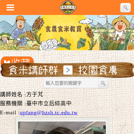
講師姓名 :方于芃
服務機關 :臺中市立后綜高中
E-mail :
upfang@hzsh.tc.edu.tw