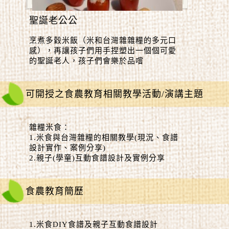
聖誕老公公
烹煮多穀米飯（米和台灣雜雜糧的多元口
感），再讓孩子們用手捏塑出一個個可愛
的聖誕老人，孩子們會樂於品嚐
可開授之食農教育相關教學活動/演講主題
雜糧米食：
1.米食與台灣雜糧的相關教學(現況、食譜
設計實作、案例分享)
2.親子(學童)互動食譜設計及實例分享
食農教育簡歷
1.米食DIY食譜及親子互動食譜設計