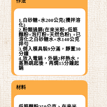
作法
1.白砂糖+水200公克(攪拌溶
化)
2.粉類過篩(在來米粉+低筋
麵粉+泡打粉+天然色粉) +已
溶化之白砂糖水+水140公克
拌勻
3.倒入模具裝9分滿，靜置30
分鐘
4.放入電鍋，外鍋2杯熱水，
蒸熟跳起後，再燜15分鐘起
鍋
材料
低筋麵粉250公克、在来米