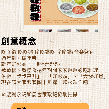
創意概念
咚咚鏘 咚咚鏘 咚咚鏘咚 咚咚鏘(音樂聲)~
過年到，做年糕
新年好彩頭，一起發發發~
蘿蔔糕、發糕為過年期間家家戶戶必吃料理
象徵「步步高升」、「好彩頭」、「大發好運」
現在請大家跟著圖卡步驟一起來製作吧!
※感謝永靖鄉農會家政班協助拍攝