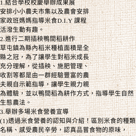
1.結合學校校慶舉辦成果展
安排小小農夫市集以及農會安排
家政班媽媽指導米食D.I.Y 課程
活潑生動有趣。
2.進行二期插秧鴨間稻耕作
草屯鎮為縣內稻米種植面積是全
縣之冠，為了讓學生對稻米成長
充分理解，從插秧、施肥管理、
收割等都是由一群經驗豐富的農
夫親自示範指導，讓學生親力親
為體驗，並以鴨間稻為耕作方式，指導學生自然
生態農法。
3.舉辦多場米食營養宣導
(1)透過米食營養的認知與介紹！區別米食的種類
名稱、感受農民辛勞，認真品嘗食物的原味，