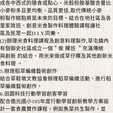
成各中西式的膳食或點心，米穀粉胺基酸含量比
小麥粉多且更均衡、品質更佳,取代傳統小麥
粉製作糕點將是未來的目標。結合在地社區及各
里家政班，創意米食製作料理體驗課程讓社
區及民眾一起D.I.Y.同樂。
(2)辦理米食料理課程及創意料理製作,草屯鎮內
有個御史社區成立一個＂做 粿班 ＂充滿傳統
與創新 的結合，用米來做成草仔粿及其他創新米
食料理 。
5.辦理稻草編織藝術創作
結合草鞋墩文教協會辦理稻草編織活動，進行稻
草編織藝術創作。
6.田園科技行動學習創客學習
配合僑光國小105年度行動學習創新教學方案設
計一套食農實作課程，例如魚菜共生製作，並