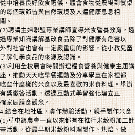
從中培養良好飲食禮儀，體會食物從農場到餐桌
的每個環節皆與自然環境及人體健康息息相
關。
(2)聘請主婦聯盟專業講師宣導米食營養教育，透
過專業知識講解基改食品除了對健康有危害以
外對社會也會有一定嚴重度的影響，從小教兒童
了解化學食品的來源及認識。
(3)利用全校晨會時間辦理糧食營養與健康主題講
座，推動天天吃早餐運動及分享學童在家裡都
吃些什麼樣的米食以及最喜歡的米食料理。舉辦
有獎徵答活動，透過互動式學習強化建立正
確家庭膳食觀念。
4.結合在地社區，實作體驗活動，親手製作米食
(1)草屯鎮農會一直以來都有在推行米穀粉加工計
畫活動，從最早期米穀粉料理製作、烘焙、做