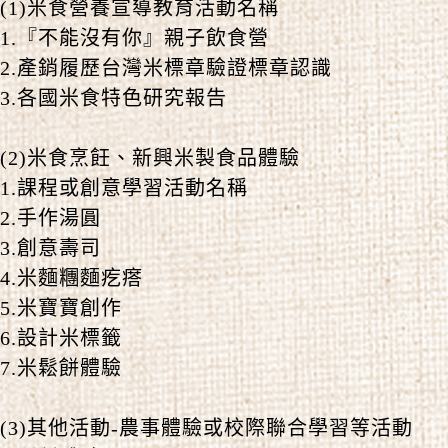
(1)米食營養宣導教育活動名稱
1.『不能沒有你』親子飲食營
2.產銷履歷台灣米標章驗證標章認識
3.各國米食特色研究報告
(2)米食烹飪、新興米製食品體驗
1.課程或創意學習活動名稱
2.手作湯圓
3.創意壽司
4.米麵糰麵疙瘩
5.米寶寶創作
6.設計米標籤
7.米鬆餅體驗
(3)其他活動-農事體驗或校際聯合學習等活動