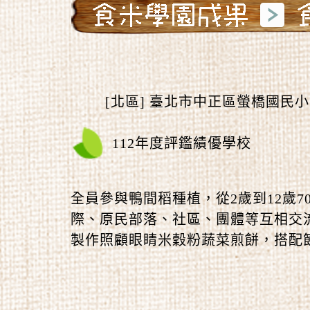
[北區] 臺北市中正區螢橋國民
112年度評鑑績優學校
全員參與鴨間稻種植，從2歲到12歲7
際、原民部落、社區、團體等互相交
製作照顧眼睛米穀粉蔬菜煎餅，搭配