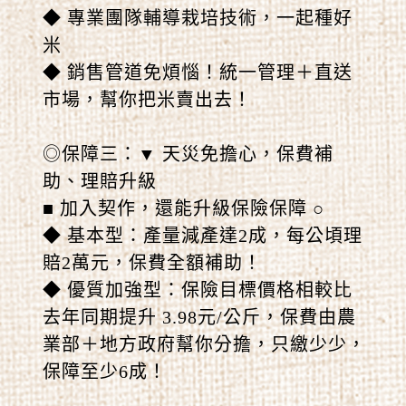
◆ 專業團隊輔導栽培技術，一起種好
米
◆ 銷售管道免煩惱！統一管理＋直送
市場，幫你把米賣出去！
◎保障三：▼ 天災免擔心，保費補
助、理賠升級
■ 加入契作，還能升級保險保障 ○
◆ 基本型：產量減產達2成，每公頃理
賠2萬元，保費全額補助！
◆ 優質加強型：保險目標價格相較比
去年同期提升 3.98元/公斤，保費由農
業部＋地方政府幫你分擔，只繳少少，
保障至少6成！