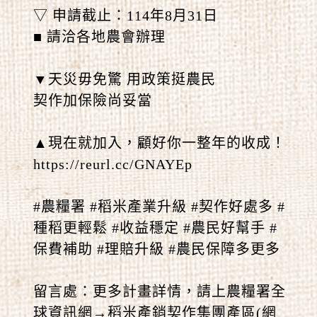
▽ 申請截止：114年8月31日
■ 請洽各地農會辦理
▼天災毋免驚 用政策挺農民
契作加保險尚妥當
▲現在就加入，顧好你一整年的收成！
https://reurl.cc/GNAYEp
#農糧署 #稻米產業升級 #契作好處多 #
種稻更輕鬆 #收益穩定 #農民好幫手 #
保費補助 #理賠升級 #農民保障多更多
留言處：更多計畫詳情，請上農糧署全
球資訊網→稻米產銷契作集團產區(網